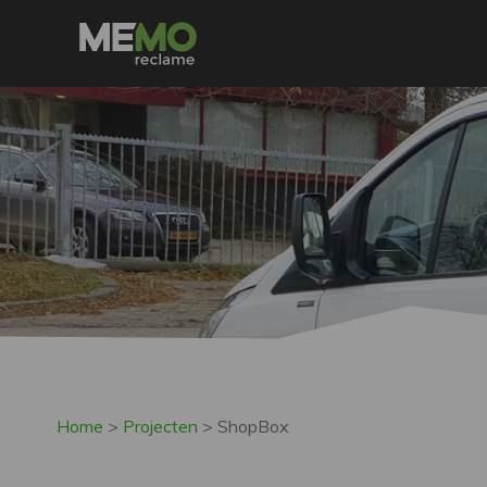
Home
>
Projecten
>
ShopBox