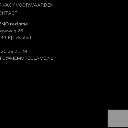
RIVACY VOORWAARDEN
ONTACT
EMO reclame
ouwweg 26
43 PJ Lelystad
20 29 21 29
NFO@MEMORECLAME.NL