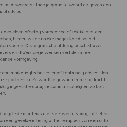
nze medewerkers staan je graag te woord en geven een
neel advies.
e geen eigen afdeling vormgeving of relatie met een
bben, bieden wij de unieke mogelijkheid om het
laten voeren. Onze grafische afdeling beschikt over
vers en dtp’ers die je wensen vertalen in een
idende vormgeving.
e aan marketingtechnisch en/of taalkundig advies, dan
nze partners in. Zo wordt je gewaardeerde opdracht
uldig ingevuld waarbij de communicatielijnen zo kort
en.
d opgeleide monteurs met veel werkervaring, of het nu
n een gevelbelettering of het wrappen van een auto.