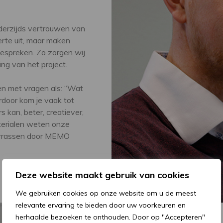
derzijds vertrouwen van
erte uit, maar maken
espreken. Zo zorgen wij
ng van het project.
en met vragen als: “Wat
erdoor kom je vaak tot
s kan, beter, creatiever,
aterialen weten onze
verrassen door MEMO
Deze website maakt gebruik van cookies
We gebruiken cookies op onze website om u de meest
relevante ervaring te bieden door uw voorkeuren en
herhaalde bezoeken te onthouden. Door op "Accepteren"