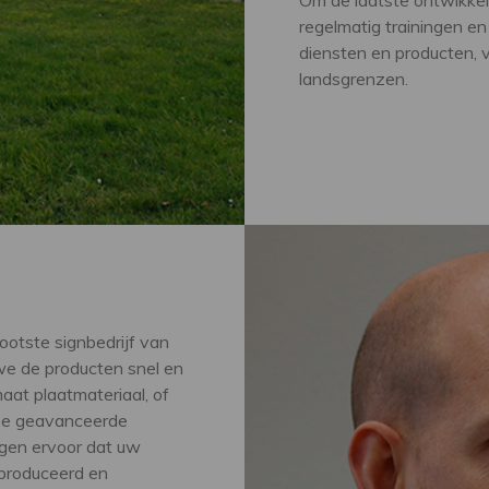
Om de laatste ontwikkel
regelmatig trainingen e
diensten en producten, 
landsgrenzen.
ootste signbedrijf van
e de producten snel en
aat plaatmateriaal, of
nze geavanceerde
rgen ervoor dat uw
produceerd en