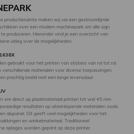
NEPARK
e productieruimte maken wij via een gestroomlijnde
schikken over een modern machinepark om alle sign
 te produceren. Hieronder vind je een overzicht van
eine uitleg over de mogelijkheden.
 1638X
n gebruikt voor het printen van stickers van rol tot rol.
 verschillende materialen voor diverse toepassingen.
een prachtig beeld met een lange levensduur.
UV
n we direct op plaatmateriaal printen tot wel 45 mm
ogwaardige resultaten op uiteenlopende materialen zoals
s en alupanel. Dit geeft veel mogelijkheden voor het
pakkingen en winkelmateriaal. Traditioneel
ne oplages worden geprint op deze printer.