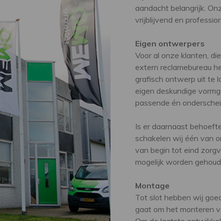
aandacht belangrijk. O
vrijblijvend en professio
Eigen ontwerpers
Voor al onze klanten, di
extern reclamebureau he
grafisch ontwerp uit te 
eigen deskundige vormge
passende én ondersche
Is er daarnaast behoeft
schakelen wij één van o
van begin tot eind zorgv
mogelijk worden gehoud
Montage
Tot slot hebben wij goe
gaat om het monteren va