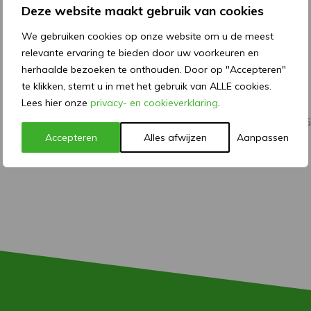
Deze website maakt gebruik van cookies
ZEEFDRUK
We gebruiken cookies op onze website om u de meest
relevante ervaring te bieden door uw voorkeuren en
13 januari, 2021
herhaalde bezoeken te onthouden. Door op "Accepteren"
te klikken, stemt u in met het gebruik van ALLE cookies.
Gepubliceerd door Brimotech
Lees hier onze
privacy- en cookieverklaring
.
Veel stickers voor codering worden in zeefdruk uitgevoerd. 
zeefdruk.
Accepteren
Alles afwijzen
Aanpassen