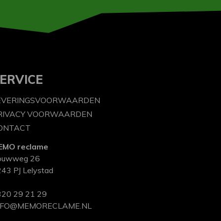
ERVICE
EVERINGSVOORWAARDEN
RIVACY VOORWAARDEN
ONTACT
EMO reclame
ouwweg 26
43 PJ Lelystad
20 29 21 29
NFO@MEMORECLAME.NL