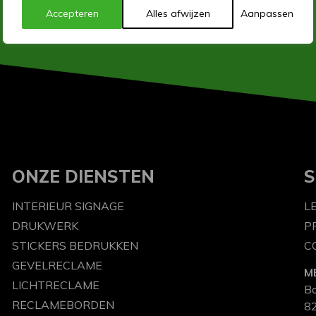
Accepteren
Alles afwijzen
Aanpassen
ONZE DIENSTEN
S
INTERIEUR SIGNAGE
L
DRUKWERK
P
STICKERS BEDRUKKEN
C
GEVELRECLAME
M
LICHTRECLAME
B
RECLAMEBORDEN
82