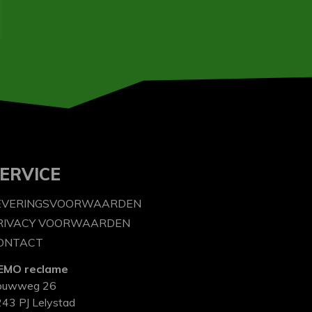
ERVICE
EVERINGSVOORWAARDEN
RIVACY VOORWAARDEN
ONTACT
EMO reclame
ouwweg 26
43 PJ Lelystad