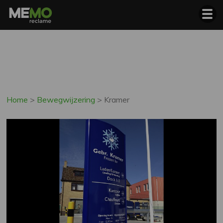
Home
>
Bewegwijzering
>
Kramer