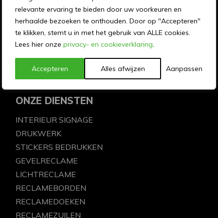
relevante ervaring te bieden door uw voorkeuren en
OVER MEMO RECLAME
herhaalde bezoeken te onthouden. Door op "Accepteren"
te klikken, stemt u in met het gebruik van ALLE cookies.
OVER ONS
Lees hier onze
privacy- en cookieverklaring
.
MEMO reclame ontwerpt, produceert, drukt en
monteert al 50 jaar communicatie-uitingen voor
Accepteren
Alles afwijzen
Aanpassen
mooie merken en organisaties door heel Nederland.
ONZE DIENSTEN
INTERIEUR SIGNAGE
DRUKWERK
STICKERS BEDRUKKEN
GEVELRECLAME
LICHTRECLAME
RECLAMEBORDEN
RECLAMEDOEKEN
RECLAMEZUILEN