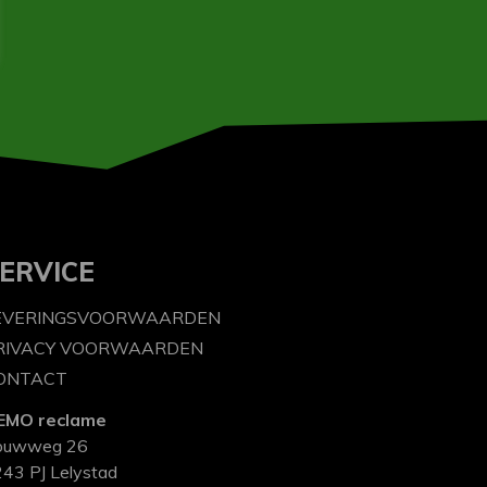
ERVICE
EVERINGSVOORWAARDEN
RIVACY VOORWAARDEN
ONTACT
EMO reclame
ouwweg 26
43 PJ Lelystad