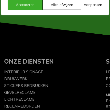
Accepteren
Alles afwijzen
Aanpassen
ONZE DIENSTEN
S
INTERIEUR SIGNAGE
L
DRUKWERK
P
STICKERS BEDRUKKEN
C
GEVELRECLAME
M
LICHTRECLAME
B
RECLAMEBORDEN
82