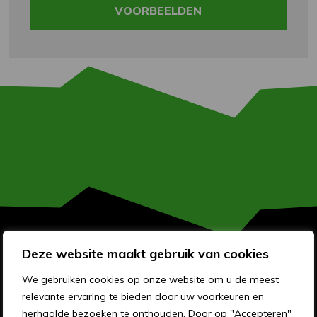
VOORBEELDEN
Deze website maakt gebruik van cookies
OVER MEMO RECLAME
We gebruiken cookies op onze website om u de meest
relevante ervaring te bieden door uw voorkeuren en
OVER ONS
herhaalde bezoeken te onthouden. Door op "Accepteren"