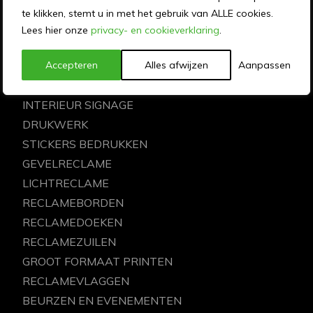
MEMO reclame ontwerpt, produceert, drukt en
te klikken, stemt u in met het gebruik van ALLE cookies.
monteert al 50 jaar communicatie-uitingen voor
Lees hier onze
privacy- en cookieverklaring
.
mooie merken en organisaties door heel Nederland.
Accepteren
Alles afwijzen
Aanpassen
ONZE DIENSTEN
INTERIEUR SIGNAGE
DRUKWERK
STICKERS BEDRUKKEN
GEVELRECLAME
LICHTRECLAME
RECLAMEBORDEN
RECLAMEDOEKEN
RECLAMEZUILEN
GROOT FORMAAT PRINTEN
RECLAMEVLAGGEN
BEURZEN EN EVENEMENTEN