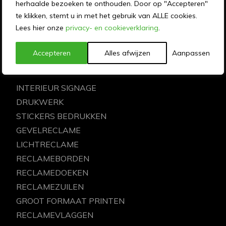
herhaalde bezoeken te onthouden. Door op "Accepteren"
te klikken, stemt u in met het gebruik van ALLE cookies.
MEMO reclame ontwerpt, produceert, drukt en
Lees hier onze
privacy- en cookieverklaring
.
monteert al 50 jaar communicatie-uitingen voor
mooie merken en organisaties door heel Nederland.
Accepteren
Alles afwijzen
Aanpassen
ONZE DIENSTEN
INTERIEUR SIGNAGE
DRUKWERK
STICKERS BEDRUKKEN
GEVELRECLAME
LICHTRECLAME
RECLAMEBORDEN
RECLAMEDOEKEN
RECLAMEZUILEN
GROOT FORMAAT PRINTEN
RECLAMEVLAGGEN