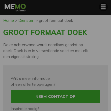
Home
>
Diensten
>
groot formaat doek
GROOT FORMAAT DOEK
Deze achterwand wordt naadloos geprint op
doek. Doek is er in verschillende soorten met elk
een eigen uitstraling.
Wilt u meer informatie
of een offerte opvragen?
NEEM CONTACT OP
Inspiratie nodig?