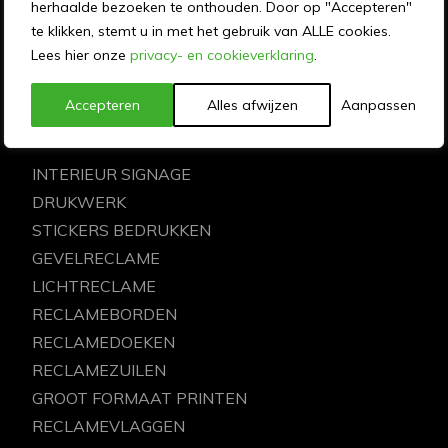
herhaalde bezoeken te onthouden. Door op "Accepteren"
te klikken, stemt u in met het gebruik van ALLE cookies.
MEMO reclame ontwerpt, produceert, drukt en
Lees hier onze
privacy- en cookieverklaring
.
monteert al 50 jaar communicatie-uitingen voor
mooie merken en organisaties door heel Nederland.
Accepteren
Alles afwijzen
Aanpassen
ONZE DIENSTEN
INTERIEUR SIGNAGE
DRUKWERK
STICKERS BEDRUKKEN
GEVELRECLAME
LICHTRECLAME
RECLAMEBORDEN
RECLAMEDOEKEN
RECLAMEZUILEN
GROOT FORMAAT PRINTEN
RECLAMEVLAGGEN