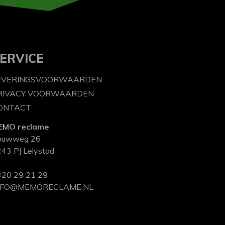
ERVICE
EVERINGSVOORWAARDEN
RIVACY VOORWAARDEN
ONTACT
EMO reclame
ouwweg 26
43 PJ Lelystad
20 29 21 29
NFO@MEMORECLAME.NL