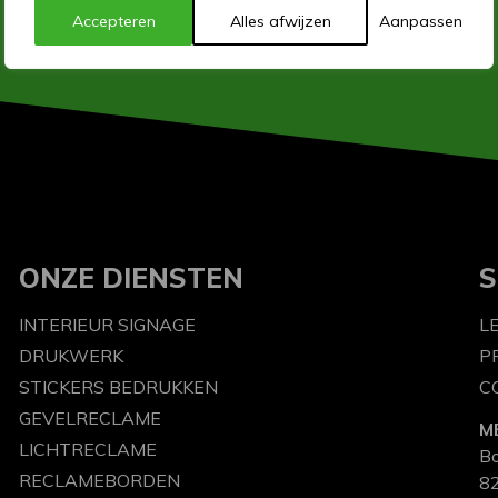
Accepteren
Alles afwijzen
Aanpassen
ONZE DIENSTEN
S
INTERIEUR SIGNAGE
L
DRUKWERK
P
STICKERS BEDRUKKEN
C
GEVELRECLAME
M
LICHTRECLAME
B
RECLAMEBORDEN
82