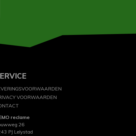
ERVICE
EVERINGSVOORWAARDEN
RIVACY VOORWAARDEN
ONTACT
EMO reclame
ouwweg 26
43 PJ Lelystad