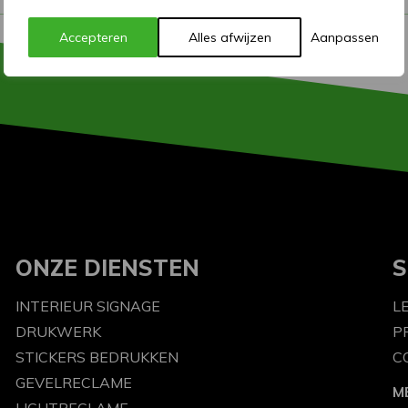
Accepteren
Alles afwijzen
Aanpassen
ONZE DIENSTEN
S
INTERIEUR SIGNAGE
L
DRUKWERK
P
STICKERS BEDRUKKEN
C
GEVELRECLAME
M