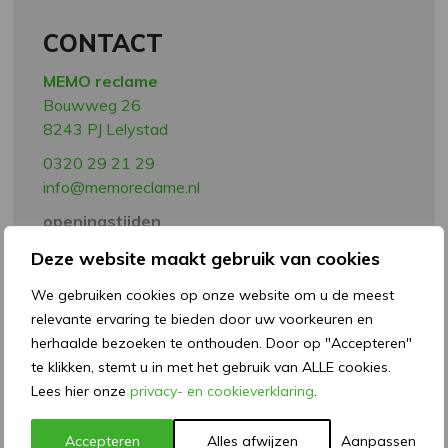
CONTACT
MEMO reclame
Bouwweg 26
8243 PJ Lelystad
0320 29 21 29
info@memoreclame.nl
openingstijden
ma t/m do: 08:00 – 17:00 uur
Deze website maakt gebruik van cookies
vrij : 08:00 – 15:00 uur
We gebruiken cookies op onze website om u de meest
NEEM CONTACT OP
relevante ervaring te bieden door uw voorkeuren en
herhaalde bezoeken te onthouden. Door op "Accepteren"
te klikken, stemt u in met het gebruik van ALLE cookies.
Lees hier onze
privacy- en cookieverklaring
.
Accepteren
Alles afwijzen
Aanpassen